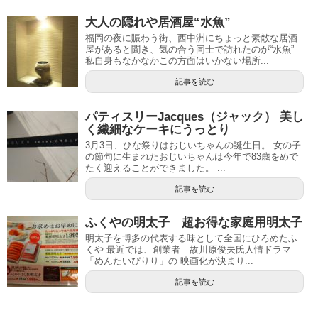
大人の隠れや居酒屋“水魚”
福岡の夜に賑わう街、西中洲にちょっと素敵な居酒
屋があると聞き、気の合う同士で訪れたのが“水魚”
私自身もなかなかこの方面はいかない場所...
記事を読む
パティスリーJacques（ジャック） 美し
く繊細なケーキにうっとり
3月3日、ひな祭りはおじいちゃんの誕生日。 女の子
の節句に生まれたおじいちゃんは今年で83歳をめで
たく迎えることができました。 ...
記事を読む
ふくやの明太子 超お得な家庭用明太子
明太子を博多の代表する味として全国にひろめたふ
くや 最近では、創業者 故川原俊夫氏人情ドラマ
「めんたいぴりり」の 映画化が決まり...
記事を読む