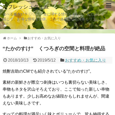
リフレッシュタイム
食べる事大好き ♡♡♡ 食に関する情報を中心に、見て試して
感じて、お得な情報を発信。これで休日は心も身体もリフレッシ
ュ!!
ホーム
おすすめ・お気に入り
“たかのすけ” くつろぎの空間と料理が絶品
2018/10/13
2019/5/12
おすすめ・お気に入り
焼酎吉助のCMでも紹介されている“たかのすけ”。
素材の新鮮さが際立つ刺身はいつも裏切らない美味しさ、
串物もネタを沢山そろえており、ここで知った新しい串物
もあります。少しお高めなお値段かもしれませんが、間違
えない美味しさです。
すべての料理が満足いく味とボリュームで、皆も納得する