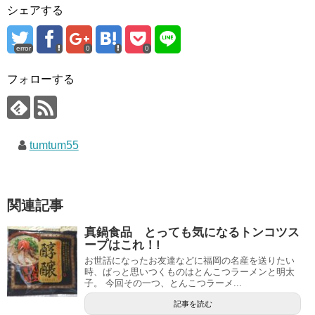
シェアする
error
0
0
フォローする
tumtum55
関連記事
真鍋食品 とっても気になるトンコツス
ープはこれ！!
お世話になったお友達などに福岡の名産を送りたい
時、ぱっと思いつくものはとんこつラーメンと明太
子。 今回その一つ、とんこつラーメ...
記事を読む