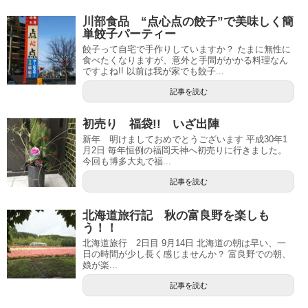
川部食品 “点心点の餃子”で美味しく簡
単餃子パーティー
餃子って自宅で手作りしていますか？ たまに無性に
食べたくなりますが、意外と手間がかかる料理なん
ですよね!! 以前は我が家でも餃子...
記事を読む
初売り 福袋!! いざ出陣
新年 明けましておめでとうございます 平成30年1
月2日 毎年恒例の福岡天神へ初売りに行きました。
今回も博多大丸で福...
記事を読む
北海道旅行記 秋の富良野を楽しも
う！！
北海道旅行 2日目 9月14日 北海道の朝は早い、一
日の時間が少し長く感じませんか？ 富良野での朝、
娘が楽...
記事を読む