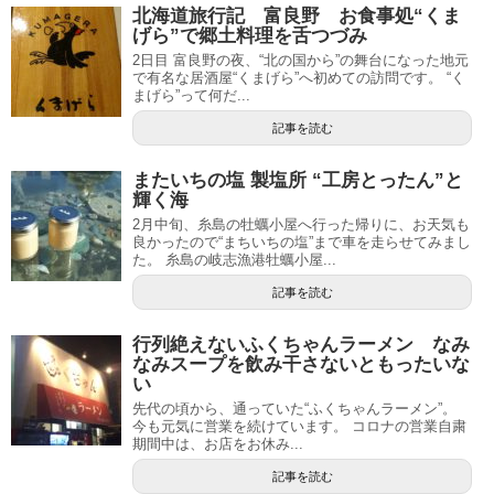
北海道旅行記 富良野 お食事処“くま
げら”で郷土料理を舌つづみ
2日目 富良野の夜、“北の国から”の舞台になった地元
で有名な居酒屋“くまげら”へ初めての訪問です。 “く
まげら”って何だ...
記事を読む
またいちの塩 製塩所 “工房とったん”と
輝く海
2月中旬、糸島の牡蠣小屋へ行った帰りに、お天気も
良かったので“まちいちの塩”まで車を走らせてみまし
た。 糸島の岐志漁港牡蠣小屋...
記事を読む
行列絶えないふくちゃんラーメン なみ
なみスープを飲み干さないともったいな
い
先代の頃から、通っていた“ふくちゃんラーメン”。
今も元気に営業を続けています。 コロナの営業自粛
期間中は、お店をお休み...
記事を読む