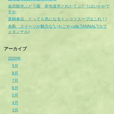
金武観光ぶどう園 産地直売とれたてぶどうはいかがで
すか
真鍋食品 とっても気になるトンコツスープはこれ！!
糸島 スイーツが魅力な“いちごや cafe TANNAL”(カフ
ェタンナル)
アーカイブ
2020年
9月
8月
7月
6月
5月
4月
3月