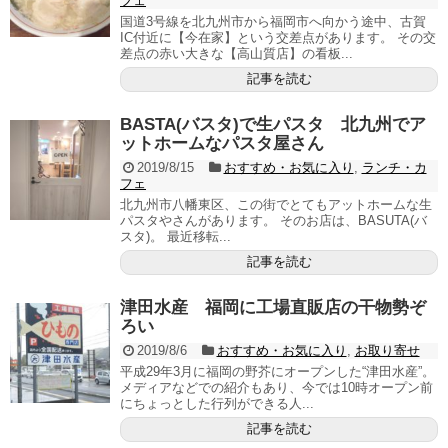
フェ
国道3号線を北九州市から福岡市へ向かう途中、古賀
IC付近に【今在家】という交差点があります。 その交
差点の赤い大きな【高山質店】の看板...
記事を読む
BASTA(バスタ)で生パスタ 北九州でア
ットホームなパスタ屋さん
2019/8/15
おすすめ・お気に入り
,
ランチ・カ
フェ
北九州市八幡東区、この街でとてもアットホームな生
パスタやさんがあります。 そのお店は、BASUTA(バ
スタ)。 最近移転...
記事を読む
津田水産 福岡に工場直販店の干物勢ぞ
ろい
2019/8/6
おすすめ・お気に入り
,
お取り寄せ
平成29年3月に福岡の野芥にオープンした“津田水産”。
メディアなどでの紹介もあり、今では10時オープン前
にちょっとした行列ができる人...
記事を読む