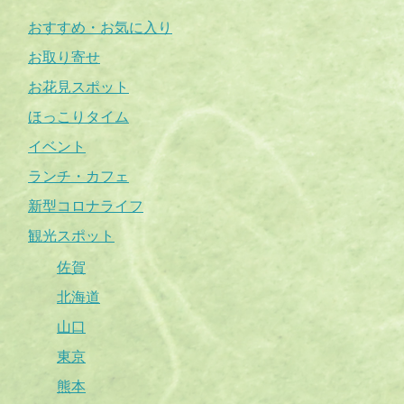
おすすめ・お気に入り
お取り寄せ
お花見スポット
ほっこりタイム
イベント
ランチ・カフェ
新型コロナライフ
観光スポット
佐賀
北海道
山口
東京
熊本