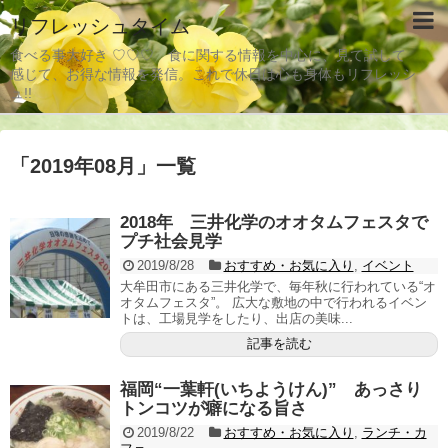
リフレッシュタイム
食べる事大好き ♡♡♡ 食に関する情報を中心に、見て試して
感じて、お得な情報を発信。これで休日は心も身体もリフレッシ
ュ!!
「
2019年08月
」
一覧
2018年 三井化学のオオタムフェスタで
プチ社会見学
2019/8/28
おすすめ・お気に入り
,
イベント
大牟田市にある三井化学で、毎年秋に行われている“オ
オタムフェスタ”。 広大な敷地の中で行われるイベン
トは、工場見学をしたり、出店の美味...
記事を読む
福岡“一葉軒(いちようけん)” あっさり
トンコツが癖になる旨さ
2019/8/22
おすすめ・お気に入り
,
ランチ・カ