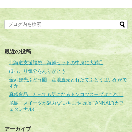
最近の投稿
北海道支援福袋 海鮮セットの中身に大満足
ほっこり気分をありがとう
金武観光ぶどう園 産地直売とれたてぶどうはいかがで
すか
真鍋食品 とっても気になるトンコツスープはこれ！!
糸島 スイーツが魅力な“いちごや cafe TANNAL”(カフ
ェタンナル)
アーカイブ