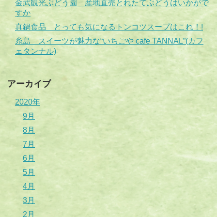
金武観光ぶどう園 産地直売とれたてぶどうはいかがで
すか
真鍋食品 とっても気になるトンコツスープはこれ！!
糸島 スイーツが魅力な“いちごや cafe TANNAL”(カフ
ェタンナル)
アーカイブ
2020年
9月
8月
7月
6月
5月
4月
3月
2月