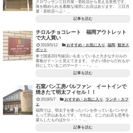
クロワッサン三日月屋・若松店から見える景色です。
海を眺められる素敵な場所にお店はあります。 三日月
屋・若松店へぶ・...
記事を読む
チロルチョコレート 福岡アウトレット
で大人買い
2019/5/12
おすすめ・お気に入り
,
福岡
,
観光ス
ポット
車で国道201号線沿いを走っていると大きなチロルの
看板がド～ンと見えてきます。 小さい頃からだれもが
目にしているこのマーク・・・。 ...
記事を読む
石窯パン工房パルファン イートインで
焼きたて明太フィセル！！
2019/5/7
おすすめ・お気に入り
,
ランチ・カフ
ェ
福岡では、明太子を使ったパンを作っているパンやさ
んって沢山あるんです。 それは、どこのお店も思考を
凝らしたものばかり・・・ ...
記事を読む