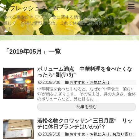
リフレッシュタイム
食べる事大好き ♡♡♡ 食に関する情報を中心に、見て試して
感じて、お得な情報を発信。これで休日は心も身体もリフレッシ
ュ!!
「
2019年05月
」
一覧
ボリューム満点 中華料理を食べたくな
ったら“劉(ﾘｭｳ)”
2019/5/30
おすすめ・お気に入り
中華料理を食べたくなると、なぜか“中華食堂 劉(ﾘｭ
ｳ)”が頭をよぎります。 その理由は、具の大きさ、全体
のボリュームなど、見た目もお...
記事を読む
若松名物クロワッサン“三日月屋” リッ
チに休日ブランチはいかが？
2019/5/18
おすすめ・お気に入り
,
お取り寄せ