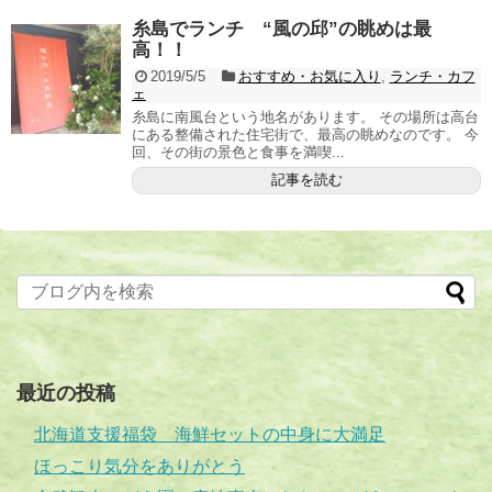
糸島でランチ “風の邱”の眺めは最
高！！
2019/5/5
おすすめ・お気に入り
,
ランチ・カフ
ェ
糸島に南風台という地名があります。 その場所は高台
にある整備された住宅街で、最高の眺めなのです。 今
回、その街の景色と食事を満喫...
記事を読む
最近の投稿
北海道支援福袋 海鮮セットの中身に大満足
ほっこり気分をありがとう