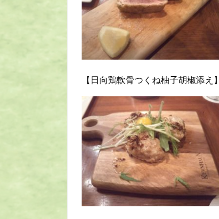
【日向鶏軟骨つくね柚子胡椒添え