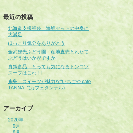
最近の投稿
北海道支援福袋 海鮮セットの中身に
大満足
ほっこり気分をありがとう
金武観光ぶどう園 産地直売とれたて
ぶどうはいかがですか
真鍋食品 とっても気になるトンコツ
スープはこれ！!
糸島 スイーツが魅力な“いちごや cafe
TANNAL”(カフェタンナル)
アーカイブ
2020年
9月
8月